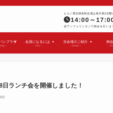
ヒルノ東京錦糸町会場は毎月第2水曜
14:00～17:0
@アンフェリシオンで例会を行いま
バンプラザ
会員になるには
当会場のご紹介
例
ting –
– Join –
– Guide –
– En
1月28日ランチ会を開催しました！
月5日